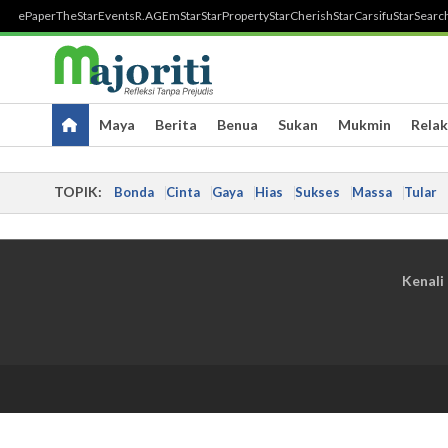
ePaper
TheStar
Events
R.AGE
mStar
StarProperty
StarCherish
StarCarsifu
StarSearc
Maya
Berita
Benua
Sukan
Mukmin
Relak
TOPIK:
Bonda
Cinta
Gaya
Hias
Sukses
Massa
Tular
Kenali