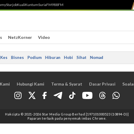
h
myStarjob
Kuali
Kuntum
SuriaFM
988FM
s
NetzKorner
Video
Kes
Bisnes
Podium
Hiburan
Hobi
Sihat
Nomad
 Kami
Hubungi Kami
Terma & Syarat
Dasar Privasi
Soala
Hakcipta © 2021
-2026
Star Media Group Berhad [197101000523 (10894-D)]
Paparan terbaik pada penyemak imbas Chrome.