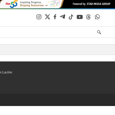
n Lazim