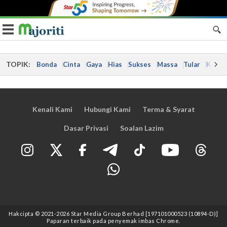
Toggle navigation
TOPIK:
Bonda
Cinta
Gaya
Hias
Sukses
Massa
Tular
Kes
Kenali Kami
Hubungi Kami
Terma & Syarat
Dasar Privasi
Soalan Lazim
Hakcipta © 2021
-2026
Star Media Group Berhad [197101000523 (10894-D)]
Paparan terbaik pada penyemak imbas Chrome.