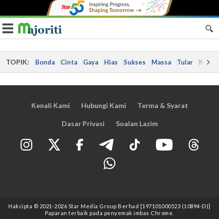
Toggle navigation
TOPIK:
Bonda
Cinta
Gaya
Hias
Sukses
Massa
Tular
Kes
Kenali Kami
Hubungi Kami
Terma & Syarat
Dasar Privasi
Soalan Lazim
Hakcipta © 2021
-2026
Star Media Group Berhad [197101000523 (10894-D)]
Paparan terbaik pada penyemak imbas Chrome.