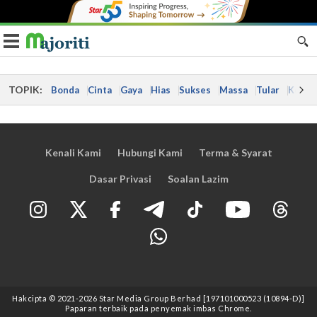
Toggle navigation
TOPIK:
Bonda
Cinta
Gaya
Hias
Sukses
Massa
Tular
Kes
Kenali Kami
Hubungi Kami
Terma & Syarat
Dasar Privasi
Soalan Lazim
Hakcipta © 2021
-2026
Star Media Group Berhad [197101000523 (10894-D)]
Paparan terbaik pada penyemak imbas Chrome.