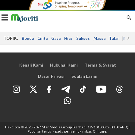
Toggle navigation
TOPIK:
Bonda
Cinta
Gaya
Hias
Sukses
Massa
Tular
Kes
Kenali Kami
Hubungi Kami
Terma & Syarat
Dasar Privasi
Soalan Lazim
Hakcipta © 2021
-2026
Star Media Group Berhad [197101000523 (10894-D)]
Paparan terbaik pada penyemak imbas Chrome.