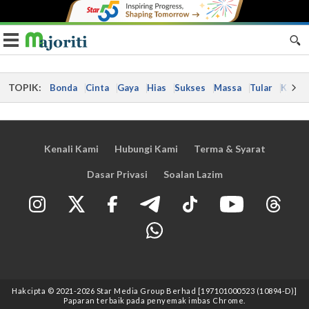
Toggle navigation
TOPIK:
Bonda
Cinta
Gaya
Hias
Sukses
Massa
Tular
Kes
Kenali Kami
Hubungi Kami
Terma & Syarat
Dasar Privasi
Soalan Lazim
Hakcipta © 2021
-2026
Star Media Group Berhad [197101000523 (10894-D)]
Paparan terbaik pada penyemak imbas Chrome.