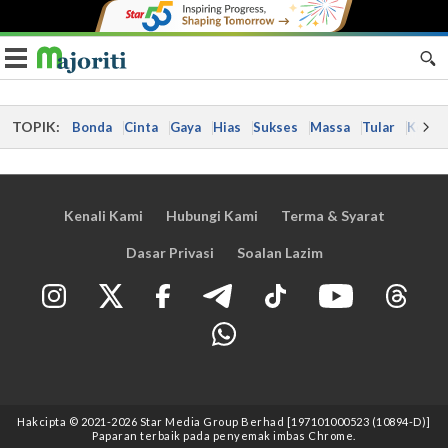
Toggle navigation
TOPIK:
Bonda
Cinta
Gaya
Hias
Sukses
Massa
Tular
Kes
Kenali Kami
Hubungi Kami
Terma & Syarat
Dasar Privasi
Soalan Lazim
Hakcipta © 2021
-2026
Star Media Group Berhad [197101000523 (10894-D)]
Paparan terbaik pada penyemak imbas Chrome.