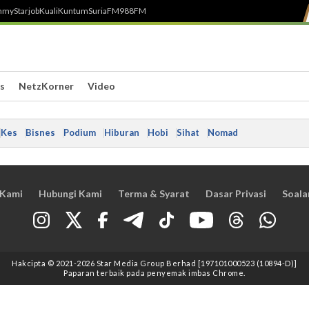
h
myStarjob
Kuali
Kuntum
SuriaFM
988FM
s
NetzKorner
Video
Kes
Bisnes
Podium
Hiburan
Hobi
Sihat
Nomad
 Kami
Hubungi Kami
Terma & Syarat
Dasar Privasi
Soala
Hakcipta © 2021
-2026
Star Media Group Berhad [197101000523 (10894-D)]
Paparan terbaik pada penyemak imbas Chrome.