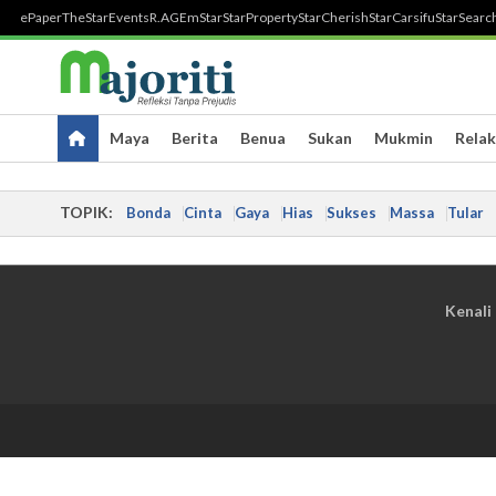
ePaper
TheStar
Events
R.AGE
mStar
StarProperty
StarCherish
StarCarsifu
StarSearc
Maya
Berita
Benua
Sukan
Mukmin
Relak
TOPIK:
Bonda
Cinta
Gaya
Hias
Sukses
Massa
Tular
Kenali