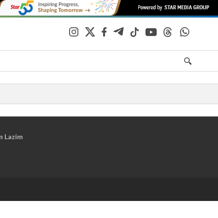
n Lazim