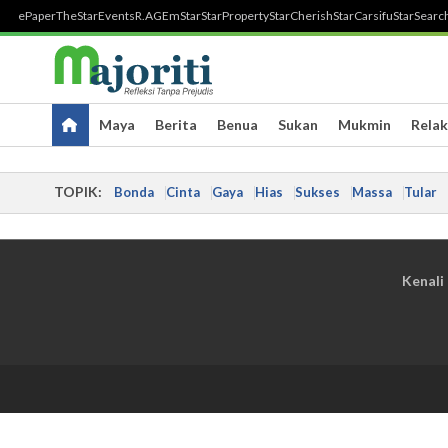
ePaper
TheStar
Events
R.AGE
mStar
StarProperty
StarCherish
StarCarsifu
StarSearc
Maya
Berita
Benua
Sukan
Mukmin
Relak
TOPIK:
Bonda
Cinta
Gaya
Hias
Sukses
Massa
Tular
Kenali