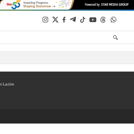
n Lazim