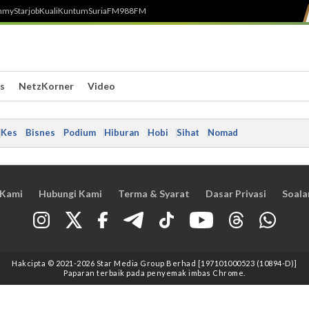
h
myStarjob
Kuali
Kuntum
SuriaFM
988FM
s
NetzKorner
Video
Kes
Bisnes
Podium
Hiburan
Hobi
Sihat
Nomad
 Kami
Hubungi Kami
Terma & Syarat
Dasar Privasi
Soala
Hakcipta © 2021
-2026
Star Media Group Berhad [197101000523 (10894-D)]
Paparan terbaik pada penyemak imbas Chrome.