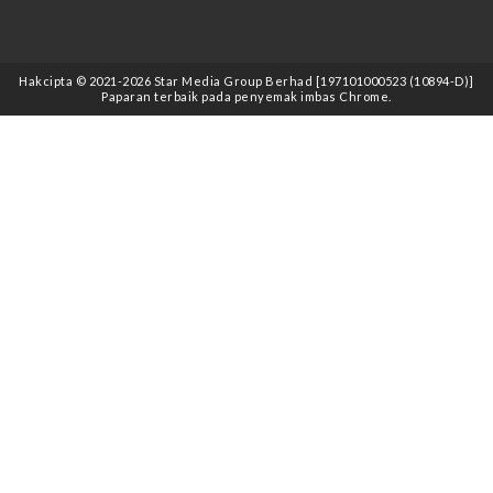
Hakcipta © 2021
-2026
Star Media Group Berhad [197101000523 (10894-D)]
Paparan terbaik pada penyemak imbas Chrome.