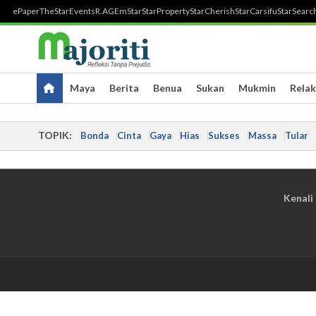
ePaper
TheStar
Events
R.AGE
mStar
StarProperty
StarCherish
StarCarsifu
StarSearc
Maya
Berita
Benua
Sukan
Mukmin
Relak
TOPIK:
Bonda
Cinta
Gaya
Hias
Sukses
Massa
Tular
Kenali