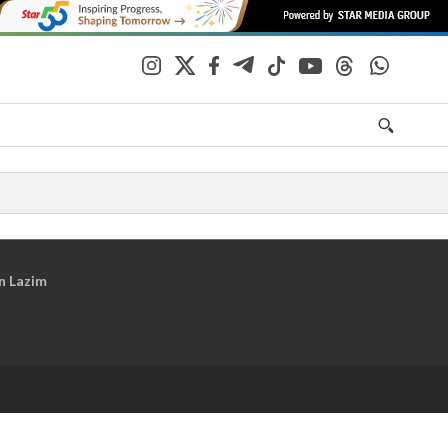
n Lazim