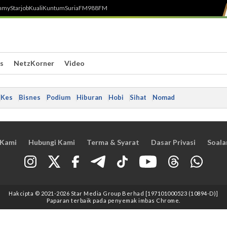
h
myStarjob
Kuali
Kuntum
SuriaFM
988FM
s
NetzKorner
Video
Kes
Bisnes
Podium
Hiburan
Hobi
Sihat
Nomad
 Kami
Hubungi Kami
Terma & Syarat
Dasar Privasi
Soala
Hakcipta © 2021
-2026
Star Media Group Berhad [197101000523 (10894-D)]
Paparan terbaik pada penyemak imbas Chrome.