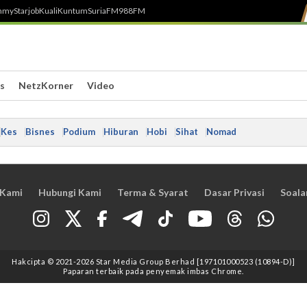
h
myStarjob
Kuali
Kuntum
SuriaFM
988FM
s
NetzKorner
Video
Kes
Bisnes
Podium
Hiburan
Hobi
Sihat
Nomad
 Kami
Hubungi Kami
Terma & Syarat
Dasar Privasi
Soala
Hakcipta © 2021
-2026
Star Media Group Berhad [197101000523 (10894-D)]
Paparan terbaik pada penyemak imbas Chrome.