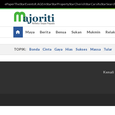
ePaper
TheStar
Events
R.AGE
mStar
StarProperty
StarCherish
StarCarsifu
StarSearc
Maya
Berita
Benua
Sukan
Mukmin
Relak
TOPIK:
Bonda
Cinta
Gaya
Hias
Sukses
Massa
Tular
Kenali