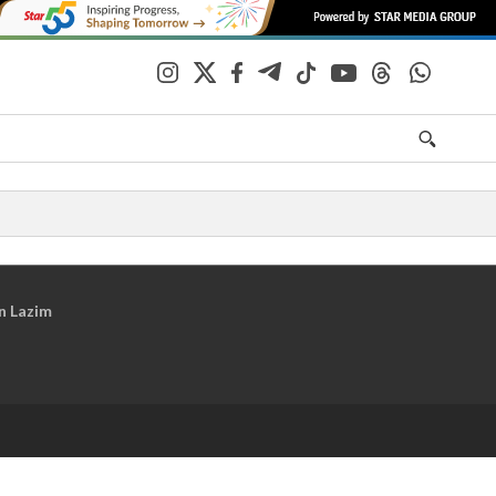
n Lazim