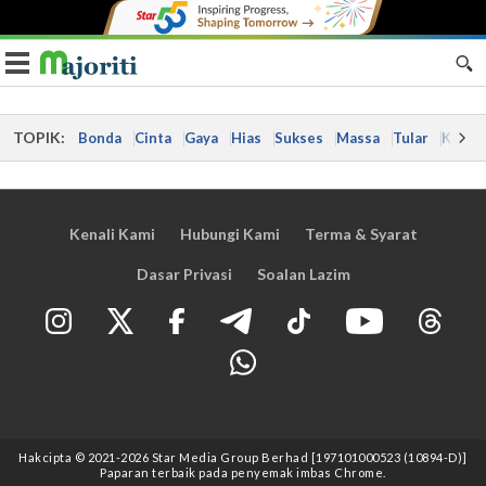
Toggle navigation
TOPIK:
Bonda
Cinta
Gaya
Hias
Sukses
Massa
Tular
Kes
Kenali Kami
Hubungi Kami
Terma & Syarat
Dasar Privasi
Soalan Lazim
Hakcipta © 2021
-2026
Star Media Group Berhad [197101000523 (10894-D)]
Paparan terbaik pada penyemak imbas Chrome.