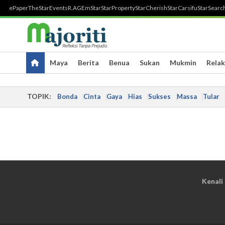
ePaper
TheStar
Events
R.AGE
mStar
StarProperty
StarCherish
StarCarsifu
StarSearc
Maya
Berita
Benua
Sukan
Mukmin
Relak
TOPIK:
Bonda
Cinta
Gaya
Hias
Sukses
Massa
Tular
Kenali