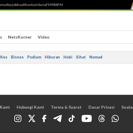
h
myStarjob
Kuali
Kuntum
SuriaFM
988FM
s
NetzKorner
Video
Kes
Bisnes
Podium
Hiburan
Hobi
Sihat
Nomad
 Kami
Hubungi Kami
Terma & Syarat
Dasar Privasi
Soala