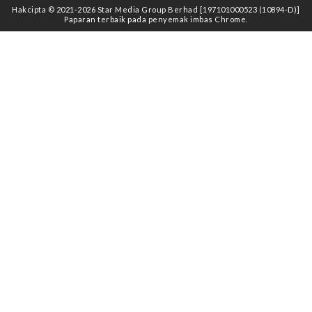
Hakcipta © 2021
-2026
Star Media Group Berhad [197101000523 (10894-D)]
Paparan terbaik pada penyemak imbas Chrome.