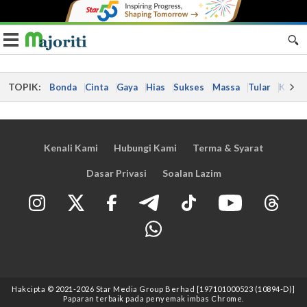
Toggle navigation
TOPIK:
Bonda
Cinta
Gaya
Hias
Sukses
Massa
Tular
Kes
Kenali Kami
Hubungi Kami
Terma & Syarat
Dasar Privasi
Soalan Lazim
Hakcipta © 2021
-2026
Star Media Group Berhad [197101000523 (10894-D)]
Paparan terbaik pada penyemak imbas Chrome.