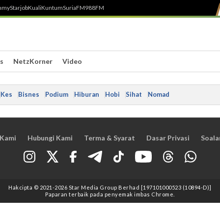
h
myStarjob
Kuali
Kuntum
SuriaFM
988FM
s
NetzKorner
Video
Kes
Bisnes
Podium
Hiburan
Hobi
Sihat
Nomad
 Kami
Hubungi Kami
Terma & Syarat
Dasar Privasi
Soala
Hakcipta © 2021
-2026
Star Media Group Berhad [197101000523 (10894-D)]
Paparan terbaik pada penyemak imbas Chrome.