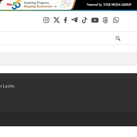
n Lazim