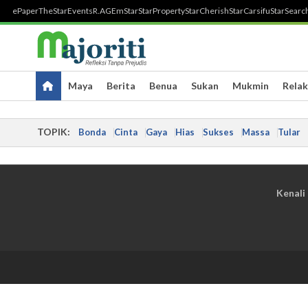
ePaper
TheStar
Events
R.AGE
mStar
StarProperty
StarCherish
StarCarsifu
StarSearc
Maya
Berita
Benua
Sukan
Mukmin
Relak
TOPIK:
Bonda
Cinta
Gaya
Hias
Sukses
Massa
Tular
Kenali