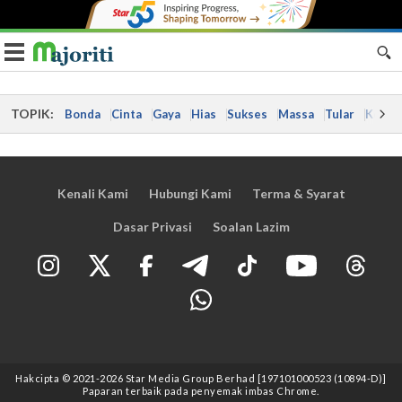
Toggle navigation
TOPIK:
Bonda
Cinta
Gaya
Hias
Sukses
Massa
Tular
Kes
Kenali Kami
Hubungi Kami
Terma & Syarat
Dasar Privasi
Soalan Lazim
Hakcipta © 2021
-2026
Star Media Group Berhad [197101000523 (10894-D)]
Paparan terbaik pada penyemak imbas Chrome.