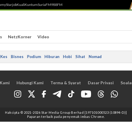
h
myStarjob
Kuali
Kuntum
SuriaFM
988FM
s
NetzKorner
Video
Kes
Bisnes
Podium
Hiburan
Hobi
Sihat
Nomad
 Kami
Hubungi Kami
Terma & Syarat
Dasar Privasi
Soala
Hakcipta © 2021
-2026
Star Media Group Berhad [197101000523 (10894-D)]
Paparan terbaik pada penyemak imbas Chrome.