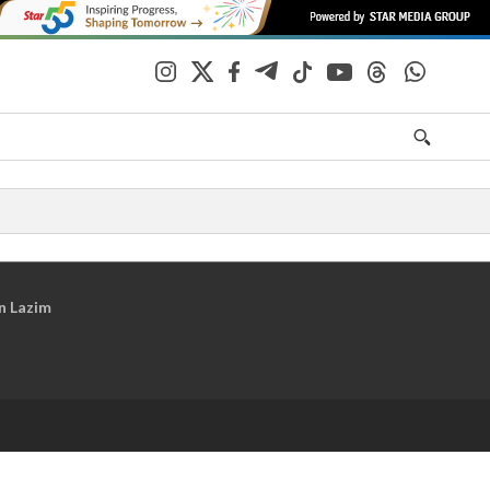
n Lazim