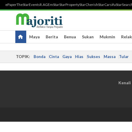
ePaper
TheStar
Events
R.AGE
mStar
StarProperty
StarCherish
StarCarsifu
StarSearc
Maya
Berita
Benua
Sukan
Mukmin
Relak
TOPIK:
Bonda
Cinta
Gaya
Hias
Sukses
Massa
Tular
Kenali