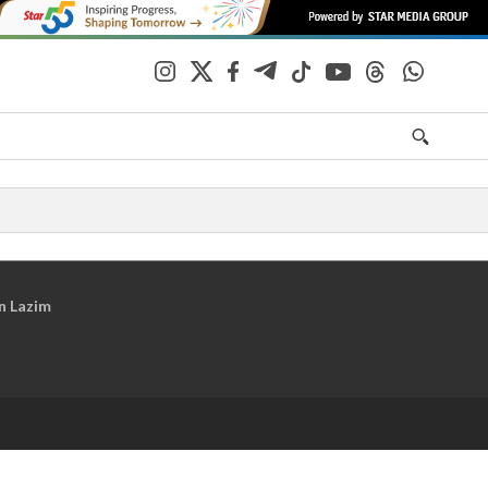
n Lazim