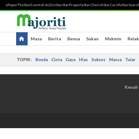
ePaper
TheStar
Events
R.AGE
mStar
StarProperty
StarCherish
StarCarsifu
StarSearc
Maya
Berita
Benua
Sukan
Mukmin
Relak
TOPIK:
Bonda
Cinta
Gaya
Hias
Sukses
Massa
Tular
Kenali