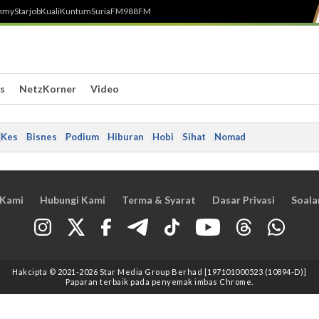
h
myStarjob
Kuali
Kuntum
SuriaFM
988FM
s
NetzKorner
Video
Kes
Bisnes
Podium
Hiburan
Hobi
Sihat
Nomad
 Kami
Hubungi Kami
Terma & Syarat
Dasar Privasi
Soala
Hakcipta © 2021
-2026
Star Media Group Berhad [197101000523 (10894-D)]
Paparan terbaik pada penyemak imbas Chrome.