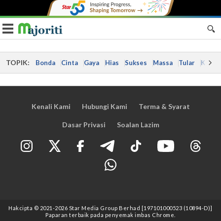
Toggle navigation
TOPIK:
Bonda
Cinta
Gaya
Hias
Sukses
Massa
Tular
Kes
Kenali Kami
Hubungi Kami
Terma & Syarat
Dasar Privasi
Soalan Lazim
Hakcipta © 2021
-2026
Star Media Group Berhad [197101000523 (10894-D)]
Paparan terbaik pada penyemak imbas Chrome.