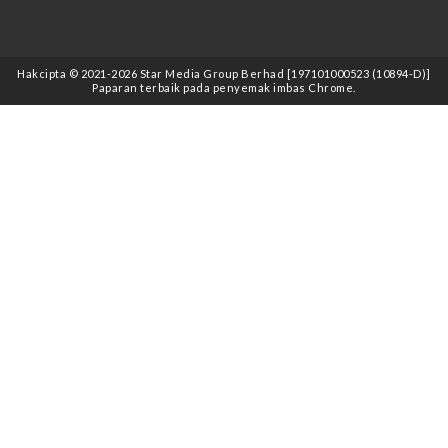
Hakcipta © 2021
-2026
Star Media Group Berhad [197101000523 (10894-D)]
Paparan terbaik pada penyemak imbas Chrome.