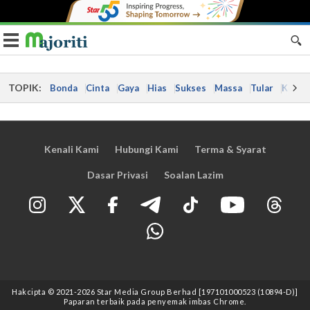
Toggle navigation
TOPIK:
Bonda
Cinta
Gaya
Hias
Sukses
Massa
Tular
Kes
Kenali Kami
Hubungi Kami
Terma & Syarat
Dasar Privasi
Soalan Lazim
Hakcipta © 2021
-2026
Star Media Group Berhad [197101000523 (10894-D)]
Paparan terbaik pada penyemak imbas Chrome.