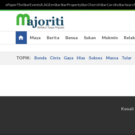
ePaper
TheStar
Events
R.AGE
mStar
StarProperty
StarCherish
StarCarsifu
StarSearc
Maya
Berita
Benua
Sukan
Mukmin
Relak
TOPIK:
Bonda
Cinta
Gaya
Hias
Sukses
Massa
Tular
Kenali