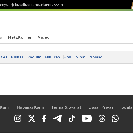
h
myStarjob
Kuali
Kuntum
SuriaFM
988FM
s
NetzKorner
Video
Kes
Bisnes
Podium
Hiburan
Hobi
Sihat
Nomad
 Kami
Hubungi Kami
Terma & Syarat
Dasar Privasi
Soala