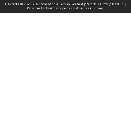
Hakcipta © 2021
-2026
Star Media Group Berhad [197101000523 (10894-D)]
Paparan terbaik pada penyemak imbas Chrome.