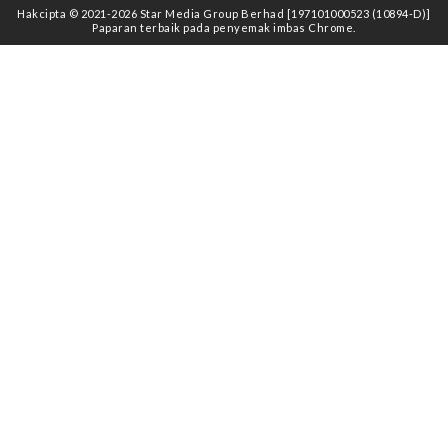
Hakcipta © 2021
-2026
Star Media Group Berhad [197101000523 (10894-D)]
Paparan terbaik pada penyemak imbas Chrome.