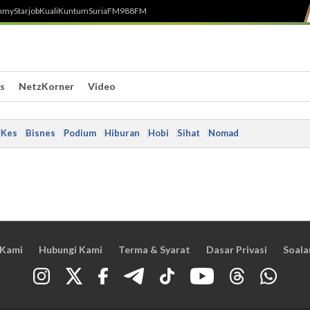
h
myStarjob
Kuali
Kuntum
SuriaFM
988FM
s
NetzKorner
Video
Kes
Bisnes
Podium
Hiburan
Hobi
Sihat
Nomad
 Kami
Hubungi Kami
Terma & Syarat
Dasar Privasi
Soala