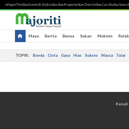
ePaper
TheStar
Events
R.AGE
mStar
StarProperty
StarCherish
StarCarsifu
StarSearc
Maya
Berita
Benua
Sukan
Mukmin
Relak
TOPIK:
Bonda
Cinta
Gaya
Hias
Sukses
Massa
Tular
Kenali