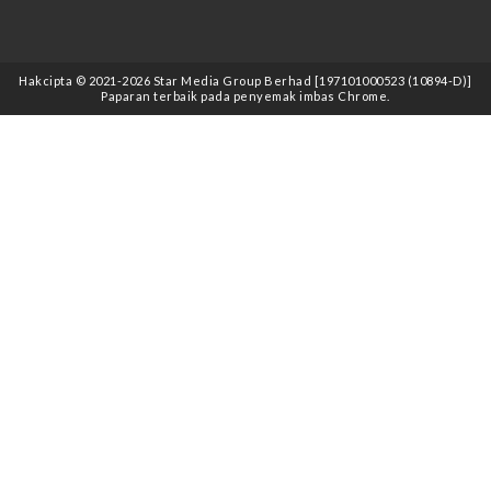
Hakcipta © 2021
-2026
Star Media Group Berhad [197101000523 (10894-D)]
Paparan terbaik pada penyemak imbas Chrome.