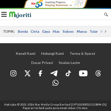
Toggle navigation
TOPIK:
Bonda
Cinta
Gaya
Hias
Sukses
Massa
Tular
Kes
Kenali Kami
Hubungi Kami
Terma & Syarat
Dasar Privasi
Soalan Lazim
Hakcipta © 2021
-2026
Star Media Group Berhad [197101000523 (10894-D)]
Paparan terbaik pada penyemak imbas Chrome.