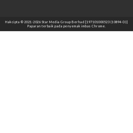
Hakcipta © 2021
-2026
Star Media Group Berhad [197101000523 (10894-D)]
Paparan terbaik pada penyemak imbas Chrome.