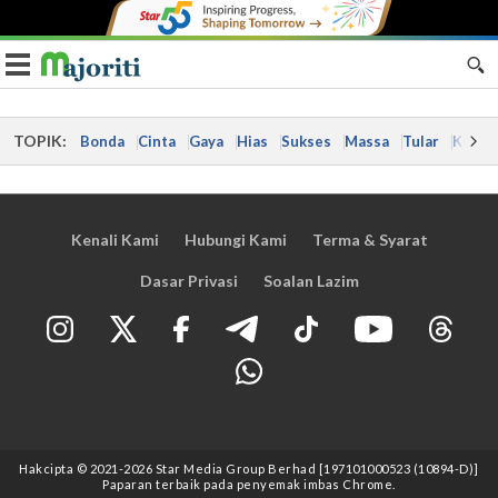
Toggle navigation
TOPIK:
Bonda
Cinta
Gaya
Hias
Sukses
Massa
Tular
Kes
Kenali Kami
Hubungi Kami
Terma & Syarat
Dasar Privasi
Soalan Lazim
Hakcipta © 2021
-2026
Star Media Group Berhad [197101000523 (10894-D)]
Paparan terbaik pada penyemak imbas Chrome.