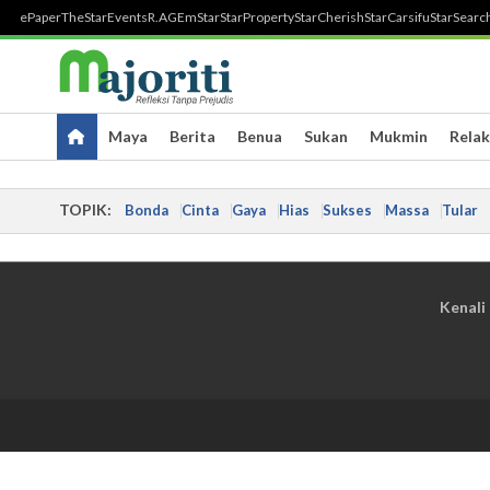
ePaper
TheStar
Events
R.AGE
mStar
StarProperty
StarCherish
StarCarsifu
StarSearc
Maya
Berita
Benua
Sukan
Mukmin
Relak
TOPIK:
Bonda
Cinta
Gaya
Hias
Sukses
Massa
Tular
Kenali