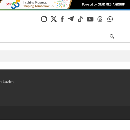
n Lazim