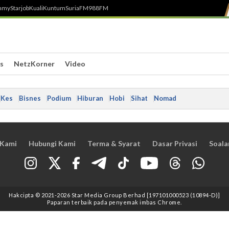
h
myStarjob
Kuali
Kuntum
SuriaFM
988FM
s
NetzKorner
Video
Kes
Bisnes
Podium
Hiburan
Hobi
Sihat
Nomad
 Kami
Hubungi Kami
Terma & Syarat
Dasar Privasi
Soala
Hakcipta © 2021
-2026
Star Media Group Berhad [197101000523 (10894-D)]
Paparan terbaik pada penyemak imbas Chrome.