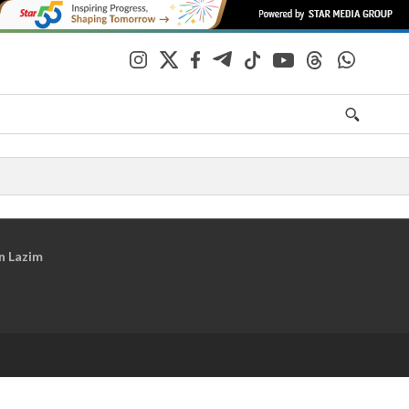
n Lazim