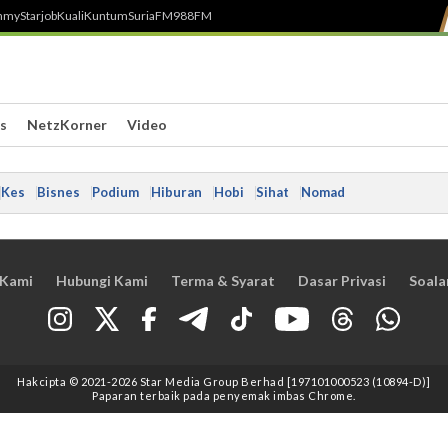
h
myStarjob
Kuali
Kuntum
SuriaFM
988FM
s
NetzKorner
Video
Kes
Bisnes
Podium
Hiburan
Hobi
Sihat
Nomad
 Kami
Hubungi Kami
Terma & Syarat
Dasar Privasi
Soala
Hakcipta © 2021
-2026
Star Media Group Berhad [197101000523 (10894-D)]
Paparan terbaik pada penyemak imbas Chrome.