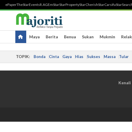
ePaper
TheStar
Events
R.AGE
mStar
StarProperty
StarCherish
StarCarsifu
StarSearc
Maya
Berita
Benua
Sukan
Mukmin
Relak
TOPIK:
Bonda
Cinta
Gaya
Hias
Sukses
Massa
Tular
Kenali