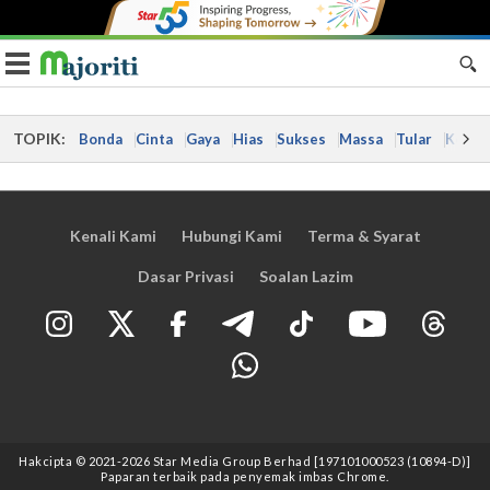
Toggle navigation
TOPIK:
Bonda
Cinta
Gaya
Hias
Sukses
Massa
Tular
Kes
Kenali Kami
Hubungi Kami
Terma & Syarat
Dasar Privasi
Soalan Lazim
Hakcipta © 2021
-2026
Star Media Group Berhad [197101000523 (10894-D)]
Paparan terbaik pada penyemak imbas Chrome.