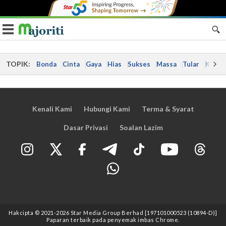
Toggle navigation
TOPIK:
Bonda
Cinta
Gaya
Hias
Sukses
Massa
Tular
Kes
Kenali Kami
Hubungi Kami
Terma & Syarat
Dasar Privasi
Soalan Lazim
Hakcipta © 2021
-2026
Star Media Group Berhad [197101000523 (10894-D)]
Paparan terbaik pada penyemak imbas Chrome.