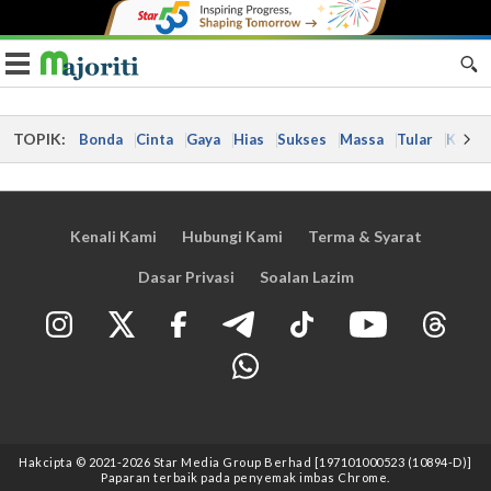
Toggle navigation
TOPIK:
Bonda
Cinta
Gaya
Hias
Sukses
Massa
Tular
Kes
Kenali Kami
Hubungi Kami
Terma & Syarat
Dasar Privasi
Soalan Lazim
Hakcipta © 2021
-2026
Star Media Group Berhad [197101000523 (10894-D)]
Paparan terbaik pada penyemak imbas Chrome.