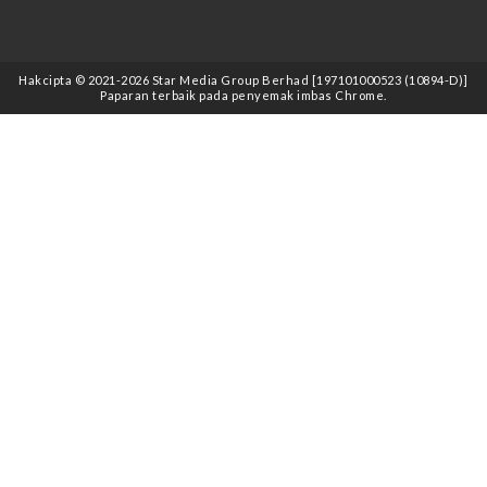
Hakcipta © 2021
-2026
Star Media Group Berhad [197101000523 (10894-D)]
Paparan terbaik pada penyemak imbas Chrome.