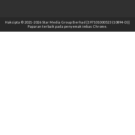
Hakcipta © 2021
-2026
Star Media Group Berhad [197101000523 (10894-D)]
Paparan terbaik pada penyemak imbas Chrome.