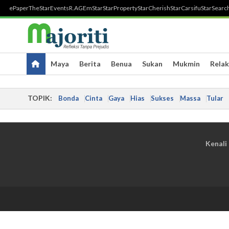
ePaper
TheStar
Events
R.AGE
mStar
StarProperty
StarCherish
StarCarsifu
StarSearc
Maya
Berita
Benua
Sukan
Mukmin
Relak
TOPIK:
Bonda
Cinta
Gaya
Hias
Sukses
Massa
Tular
Kenali