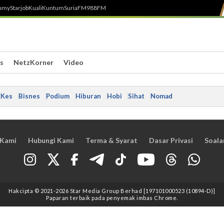
h
myStarjob
Kuali
Kuntum
SuriaFM
988FM
s
NetzKorner
Video
Kes
Bisnes
Podium
Hiburan
Hobi
Sihat
Nomad
 Kami
Hubungi Kami
Terma & Syarat
Dasar Privasi
Soala
Hakcipta © 2021
-2026
Star Media Group Berhad [197101000523 (10894-D)]
Paparan terbaik pada penyemak imbas Chrome.