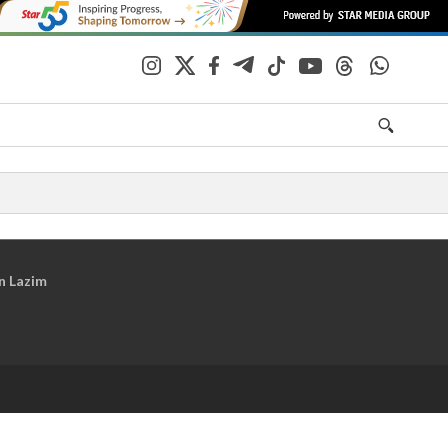
n Lazim