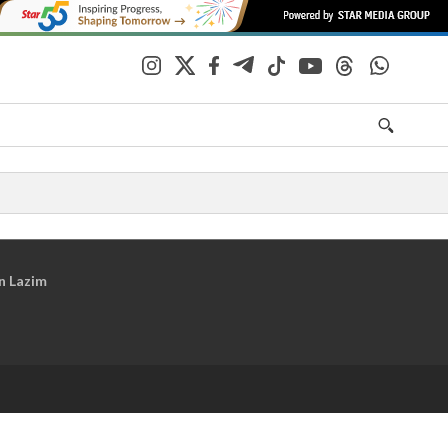
n Lazim