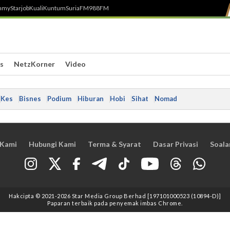
h
myStarjob
Kuali
Kuntum
SuriaFM
988FM
s
NetzKorner
Video
Kes
Bisnes
Podium
Hiburan
Hobi
Sihat
Nomad
 Kami
Hubungi Kami
Terma & Syarat
Dasar Privasi
Soala
Hakcipta © 2021
-2026
Star Media Group Berhad [197101000523 (10894-D)]
Paparan terbaik pada penyemak imbas Chrome.