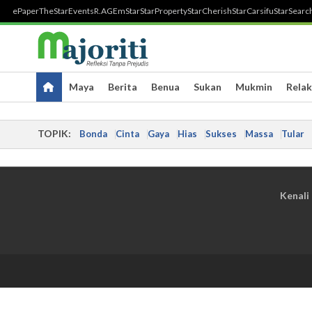
ePaper
TheStar
Events
R.AGE
mStar
StarProperty
StarCherish
StarCarsifu
StarSearc
Maya
Berita
Benua
Sukan
Mukmin
Relak
TOPIK:
Bonda
Cinta
Gaya
Hias
Sukses
Massa
Tular
Kenali