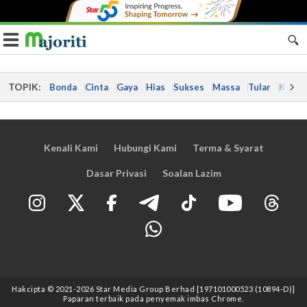
Toggle navigation
TOPIK:
Bonda
Cinta
Gaya
Hias
Sukses
Massa
Tular
Kes
Kenali Kami
Hubungi Kami
Terma & Syarat
Dasar Privasi
Soalan Lazim
Hakcipta © 2021
-2026
Star Media Group Berhad [197101000523 (10894-D)]
Paparan terbaik pada penyemak imbas Chrome.