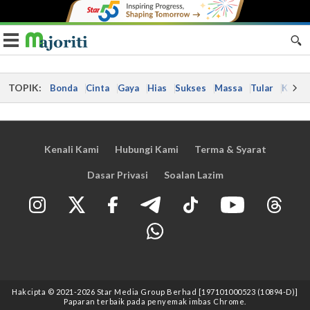
Toggle navigation
TOPIK:
Bonda
Cinta
Gaya
Hias
Sukses
Massa
Tular
Kes
Kenali Kami
Hubungi Kami
Terma & Syarat
Dasar Privasi
Soalan Lazim
Hakcipta © 2021
-2026
Star Media Group Berhad [197101000523 (10894-D)]
Paparan terbaik pada penyemak imbas Chrome.