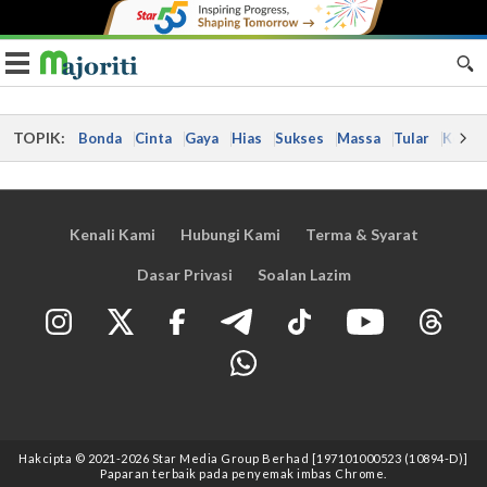
Toggle navigation
TOPIK:
Bonda
Cinta
Gaya
Hias
Sukses
Massa
Tular
Kes
Kenali Kami
Hubungi Kami
Terma & Syarat
Dasar Privasi
Soalan Lazim
Hakcipta © 2021
-2026
Star Media Group Berhad [197101000523 (10894-D)]
Paparan terbaik pada penyemak imbas Chrome.