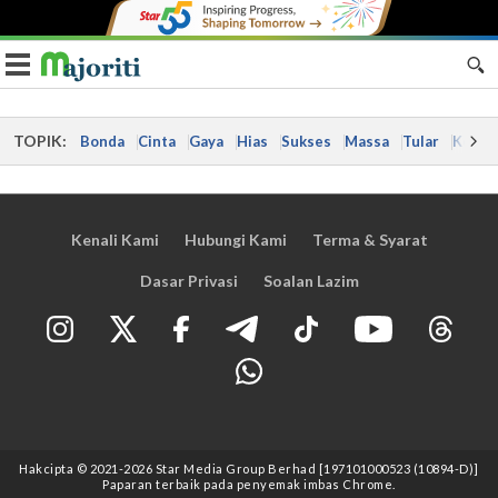
Toggle navigation
TOPIK:
Bonda
Cinta
Gaya
Hias
Sukses
Massa
Tular
Kes
Kenali Kami
Hubungi Kami
Terma & Syarat
Dasar Privasi
Soalan Lazim
Hakcipta © 2021
-2026
Star Media Group Berhad [197101000523 (10894-D)]
Paparan terbaik pada penyemak imbas Chrome.