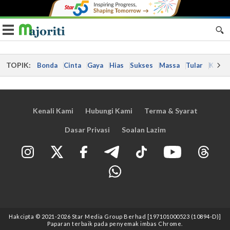
Toggle navigation
TOPIK:
Bonda
Cinta
Gaya
Hias
Sukses
Massa
Tular
Kes
Kenali Kami
Hubungi Kami
Terma & Syarat
Dasar Privasi
Soalan Lazim
Hakcipta © 2021
-2026
Star Media Group Berhad [197101000523 (10894-D)]
Paparan terbaik pada penyemak imbas Chrome.