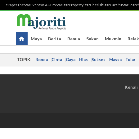
ePaper
TheStar
Events
R.AGE
mStar
StarProperty
StarCherish
StarCarsifu
StarSearc
Maya
Berita
Benua
Sukan
Mukmin
Relak
TOPIK:
Bonda
Cinta
Gaya
Hias
Sukses
Massa
Tular
Kenali