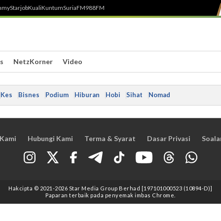
h
myStarjob
Kuali
Kuntum
SuriaFM
988FM
s
NetzKorner
Video
Kes
Bisnes
Podium
Hiburan
Hobi
Sihat
Nomad
 Kami
Hubungi Kami
Terma & Syarat
Dasar Privasi
Soala
Hakcipta © 2021
-2026
Star Media Group Berhad [197101000523 (10894-D)]
Paparan terbaik pada penyemak imbas Chrome.