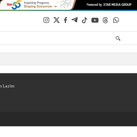
n Lazim