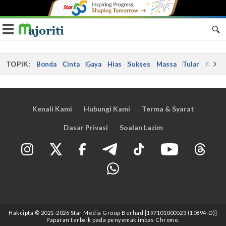
Toggle navigation
TOPIK:
Bonda
Cinta
Gaya
Hias
Sukses
Massa
Tular
Kes
Kenali Kami
Hubungi Kami
Terma & Syarat
Dasar Privasi
Soalan Lazim
Hakcipta © 2021
-2026
Star Media Group Berhad [197101000523 (10894-D)]
Paparan terbaik pada penyemak imbas Chrome.