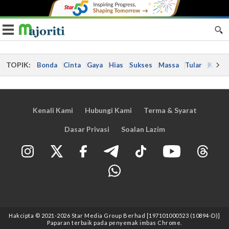
Toggle navigation
TOPIK:
Bonda
Cinta
Gaya
Hias
Sukses
Massa
Tular
Kes
Kenali Kami
Hubungi Kami
Terma & Syarat
Dasar Privasi
Soalan Lazim
Hakcipta © 2021
-2026
Star Media Group Berhad [197101000523 (10894-D)]
Paparan terbaik pada penyemak imbas Chrome.