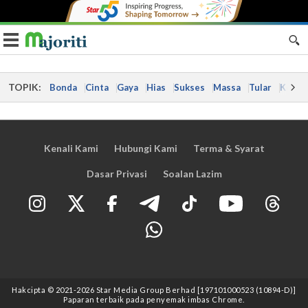
Toggle navigation
TOPIK:
Bonda
Cinta
Gaya
Hias
Sukses
Massa
Tular
Kes
Kenali Kami
Hubungi Kami
Terma & Syarat
Dasar Privasi
Soalan Lazim
Hakcipta © 2021
-2026
Star Media Group Berhad [197101000523 (10894-D)]
Paparan terbaik pada penyemak imbas Chrome.