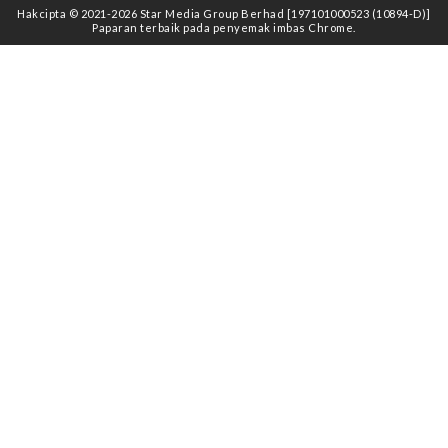
Hakcipta © 2021
-2026
Star Media Group Berhad [197101000523 (10894-D)]
Paparan terbaik pada penyemak imbas Chrome.