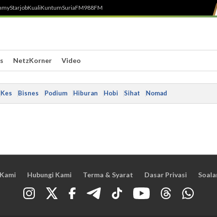
h
myStarjob
Kuali
Kuntum
SuriaFM
988FM
s
NetzKorner
Video
Kes
Bisnes
Podium
Hiburan
Hobi
Sihat
Nomad
 Kami
Hubungi Kami
Terma & Syarat
Dasar Privasi
Soala