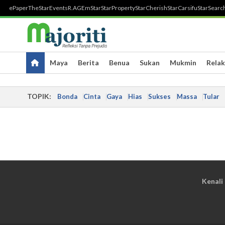
ePaper
TheStar
Events
R.AGE
mStar
StarProperty
StarCherish
StarCarsifu
StarSearc
Maya
Berita
Benua
Sukan
Mukmin
Relak
TOPIK:
Bonda
Cinta
Gaya
Hias
Sukses
Massa
Tular
Kenali