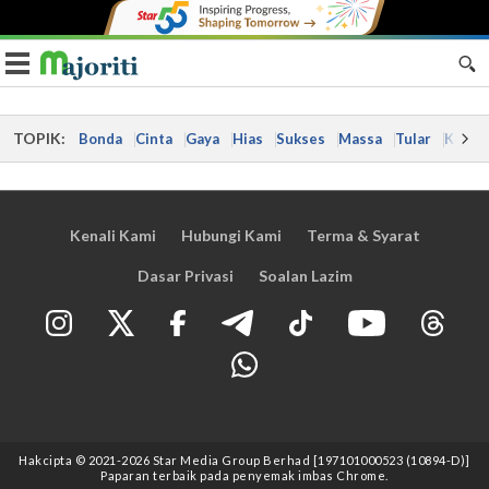
Toggle navigation
TOPIK:
Bonda
Cinta
Gaya
Hias
Sukses
Massa
Tular
Kes
Kenali Kami
Hubungi Kami
Terma & Syarat
Dasar Privasi
Soalan Lazim
Hakcipta © 2021
-2026
Star Media Group Berhad [197101000523 (10894-D)]
Paparan terbaik pada penyemak imbas Chrome.