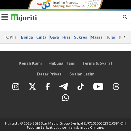
Toggle navigation
TOPIK:
Bonda
Cinta
Gaya
Hias
Sukses
Massa
Tular
Kes
Kenali Kami
Hubungi Kami
Terma & Syarat
Dasar Privasi
Soalan Lazim
Hakcipta © 2021
-2026
Star Media Group Berhad [197101000523 (10894-D)]
Paparan terbaik pada penyemak imbas Chrome.