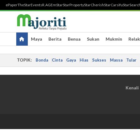
ePaper
TheStar
Events
R.AGE
mStar
StarProperty
StarCherish
StarCarsifu
StarSearc
Maya
Berita
Benua
Sukan
Mukmin
Relak
TOPIK:
Bonda
Cinta
Gaya
Hias
Sukses
Massa
Tular
Kenali