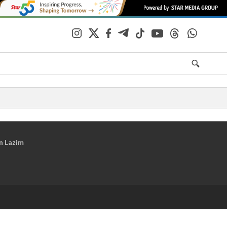
n Lazim