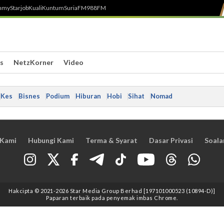
h
myStarjob
Kuali
Kuntum
SuriaFM
988FM
s
NetzKorner
Video
Kes
Bisnes
Podium
Hiburan
Hobi
Sihat
Nomad
 Kami
Hubungi Kami
Terma & Syarat
Dasar Privasi
Soala
Hakcipta © 2021
-2026
Star Media Group Berhad [197101000523 (10894-D)]
Paparan terbaik pada penyemak imbas Chrome.